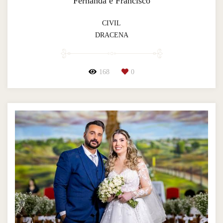
Fernanda e Francisco
CIVIL
DRACENA
168
0