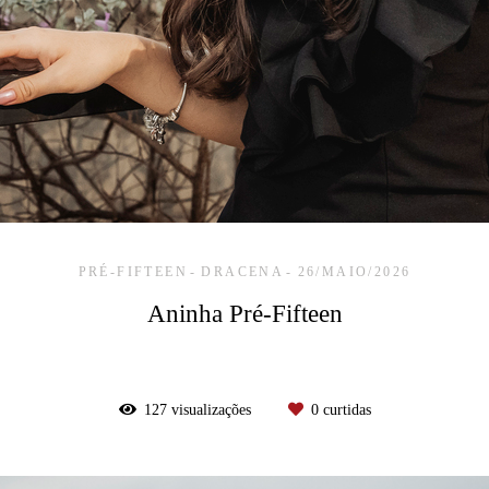
PRÉ-FIFTEEN
DRACENA
26/MAIO/2026
Aninha Pré-Fifteen
127
visualizações
0
curtidas