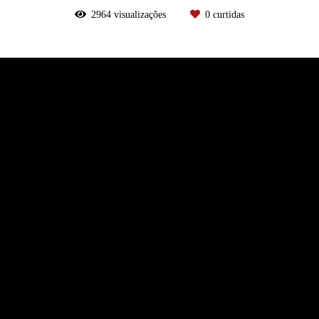
2964
visualizações
0
curtidas