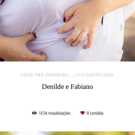
FOTO PRÉ-WEDDING
21/AGOSTO/2020
Denilde e Fabiano
1154
visualizações
0
curtidas