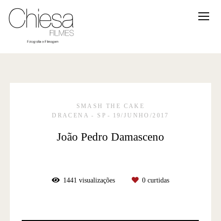
SMASH THE CAKE
DRACENA - SP
19/JUNHO/2017
João Pedro Damasceno
1441
visualizações
0
curtidas