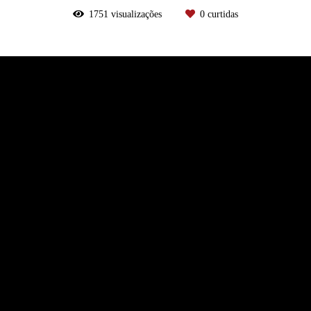
1751
visualizações
0
curtidas