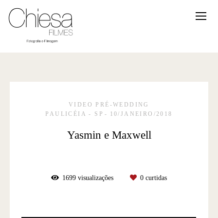
VIDEO PRÉ-WEDDING
PAULICÉIA - SP
10/JANEIRO/2018
Yasmin e Maxwell
1699
visualizações
0
curtidas