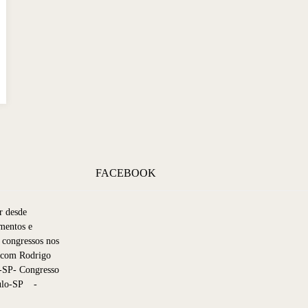
FACEBOOK
r desde
mentos e
 congressos nos
p com Rodrigo
-SP- Congresso
aulo-SP -