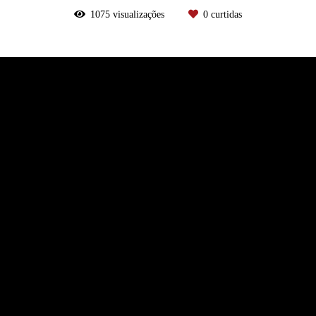
1075
visualizações
0
curtidas