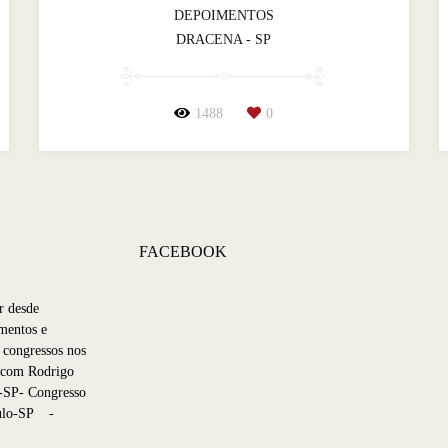
DEPOIMENTOS
DRACENA - SP
1488
0
FACEBOOK
r desde
mentos e
 congressos nos
p com Rodrigo
-SP- Congresso
aulo-SP -